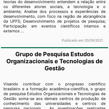
teorias do desenvolvimento entendem a relação entre
os diferentes atores sociais, a tecnologia e o
ambiente; Analise dos processos e experiências de
desenvolvimento, com foco na região de abrangência
da UFFS; Desenvolvimento de projetos de pesquisa;
Participação em eventos científicos internos e
Grupo
externos
…
de
Pesquisa
Publicado em 20/09/2021
em
Teorias
Grupo de Pesquisa Estudos
e
Processos
Organizacionais e Tecnologias de
de
Gestão
Desenvolvimento
(GPTPD)
Visando contribuir com o progresso científico
brasileiro e a formação acadêmica-científica, o grupo
de pesquisa Estudos Organizacionais e Tecnologias de
Gestão soma-se aos demais centros de produção de
conhecimento das universidades e centros de
pesquisa nacionais. As investigações realizadas