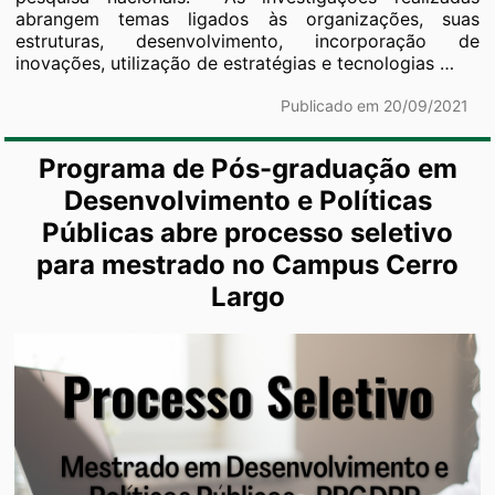
abrangem temas ligados às organizações, suas
estruturas, desenvolvimento, incorporação de
Gru
inovações, utilização de estratégias e tecnologias
…
de
Pesq
Publicado em 20/09/2021
Estu
Orga
Programa de Pós-graduação em
e
Tecn
Desenvolvimento e Políticas
de
Públicas abre processo seletivo
Gest
para mestrado no Campus Cerro
Largo