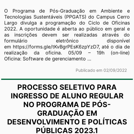
O Programa de Pós-Graduação em Ambiente e
Tecnologias Sustentáveis (PPGATS) do Campus Cerro
Largo divulga a programação do Ciclo de Oficinas
2022. A oportunidade é aberta ao público em geral e
as inscrições devem ser realizadas através do
formulário eletrônico disponível
em https://forms.gle/tKvBgrPEsK6zpYzD7, até o dia de
realização da oficina. 05/09 – 19h (on-line)
Programa
Oficina: Software de gerenciamento
…
de
Pós-
Publicado em 02/09/2022
Graduação
em
PROCESSO SELETIVO PARA
Ambiente
e
INGRESSO DE ALUNO REGULAR
Tecnologias
NO PROGRAMA DE PÓS-
Sustentáveis
GRADUAÇÃO EM
lança
Ciclo
DESENVOLVIMENTO E POLÍTICAS
de
PÚBLICAS 2023.1
Oficinas