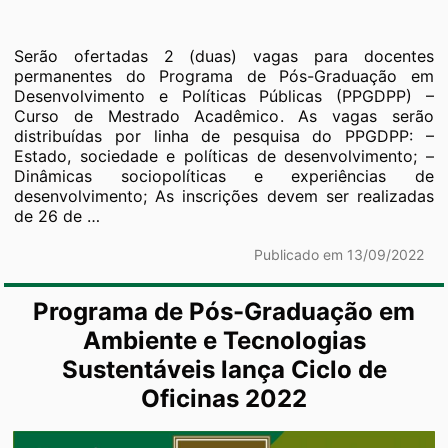
Serão ofertadas 2 (duas) vagas para docentes
permanentes do Programa de Pós-Graduação em
Desenvolvimento e Políticas Públicas (PPGDPP) –
Curso de Mestrado Acadêmico. As vagas serão
distribuídas por linha de pesquisa do PPGDPP: –
Estado, sociedade e políticas de desenvolvimento; –
Dinâmicas sociopolíticas e experiências de
desenvolvimento; As inscrições devem ser realizadas
Credenciamento
de 26 de
…
de
docentes
Publicado em 13/09/2022
para
o
Programa de Pós-Graduação em
Programa
de
Ambiente e Tecnologias
Pós-
Sustentáveis lança Ciclo de
Graduação
Oficinas 2022
em
Desenvolvimento
e