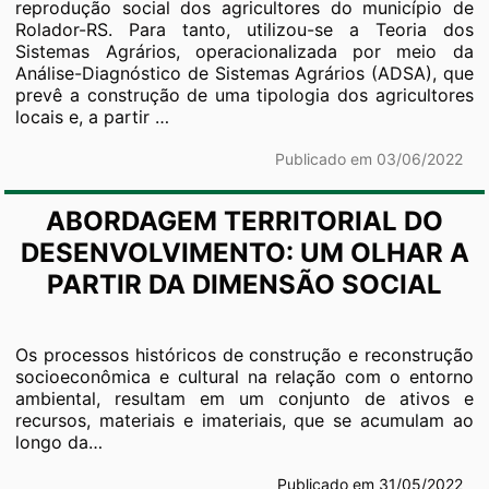
reprodução social dos agricultores do município de
Rolador-RS. Para tanto, utilizou-se a Teoria dos
Sistemas Agrários, operacionalizada por meio da
Análise-Diagnóstico de Sistemas Agrários (ADSA), que
prevê a construção de uma tipologia dos agricultores
Dinâmica
locais e, a partir
…
agrária
e
Publicado em 03/06/2022
reprodução
social
ABORDAGEM TERRITORIAL DO
dos
agricultores
DESENVOLVIMENTO: UM OLHAR A
de
PARTIR DA DIMENSÃO SOCIAL
Rolador,
Rio
Grande
Os processos históricos de construção e reconstrução
do
socioeconômica e cultural na relação com o entorno
Sul
ambiental, resultam em um conjunto de ativos e
recursos, materiais e imateriais, que se acumulam ao
longo da…
Publicado em 31/05/2022