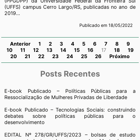
(PPGDPP) da Universidade Federal da Fronteira Sul
(UFFS) campus Cerro Largo/RS, publicadas no ano de
2019…
Publicado em 18/05/2022
Anterior
1
2
3
4
5
6
7
8
9
10
11
12
13
14
15
16
17
18
19
20
21
22
23
24
25
26
Próximo
Posts Recentes
E-book Publicado – Políticas Públicas para a
Ressocialização de Mulheres Privadas de Liberdade
E-book Publicado – Tecnologias Sociais: construindo
debates sobre políticas públicas para o
desenvolvimento
EDITAL Nº 278/GR/UFFS/2023 – bolsas de estudo