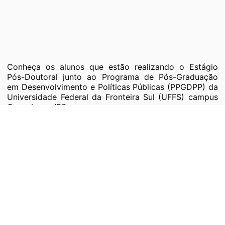
Conheça os alunos que estão realizando o Estágio
Pós-Doutoral junto ao Programa de Pós-Graduação
em Desenvolvimento e Políticas Públicas (PPGDPP) da
Universidade Federal da Fronteira Sul (UFFS) campus
Cerro Largo/RS.
Publicado em 26/04/2022
Anterior
1
2
3
4
5
6
7
8
9
10
11
12
13
14
15
16
17
18
19
20
21
22
23
24
25
26
Próximo
Posts Recentes