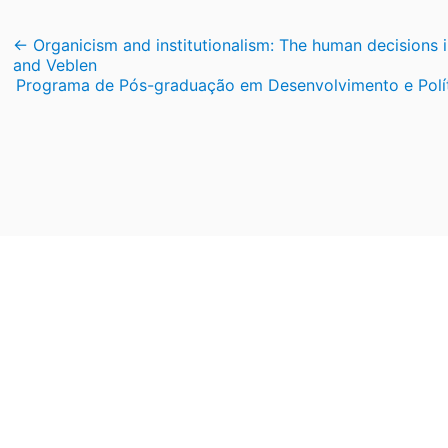
Navegação
←
Organicism and institutionalism: The human decisions i
and Veblen
de
Programa de Pós-graduação em Desenvolvimento e Polít
Post