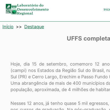
Laboratório
Iníc
de
Início
>>
Destaque
Desenvolvimento
UFFS completa 
Regional
Hoje, dia 15 de setembro, comemoro 12 ano
(campi) nos Estados da Região Sul do Brasil, 
Sul (PR) e Cerro Largo, Erechim e Passo Fundo 
Uma abrangência de mais de 400 municípios da
população, aproximada, de 4 milhões de habita
Nesses 12 anos, já tenho quase 5 mil egressos
nos cursos de graduação. Na pós-graduação, s