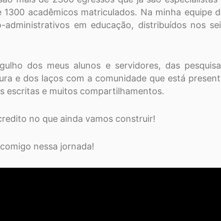
 1300 acadêmicos matriculados. Na minha equipe 
-administrativos em educação, distribuídos nos se
ulho dos meus alunos e servidores, das pesquisa
tura e dos laços com a comunidade que está presen
as escritas e muitos compartilhamentos.
redito no que ainda vamos construir!
 comigo nessa jornada!