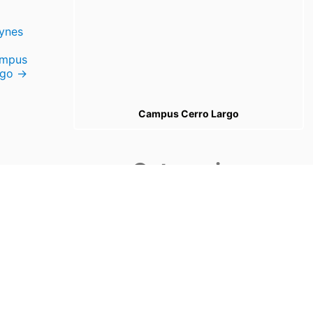
eynes
ampus
rgo
→
Campus Cerro Largo
Categorias
Categorias
Tags