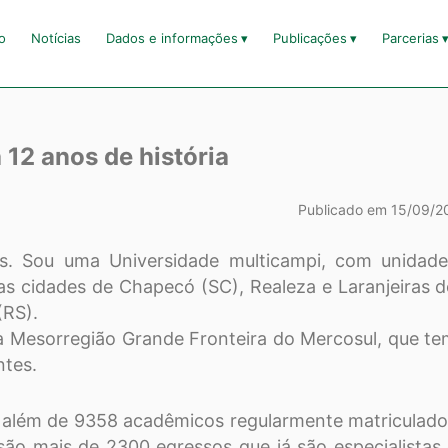
io
Notícias
Dados e informações
Publicações
Parcerias
12 anos de história
Publicado em 15/09/2
s. Sou uma Universidade multicampi, com unidade
nas cidades de Chapecó (SC), Realeza e Laranjeiras 
(RS).
 Mesorregião Grande Fronteira do Mercosul, que t
ntes.
, além de 9358 acadêmicos regularmente matriculad
ão mais de 2300 egressos que já são especialistas