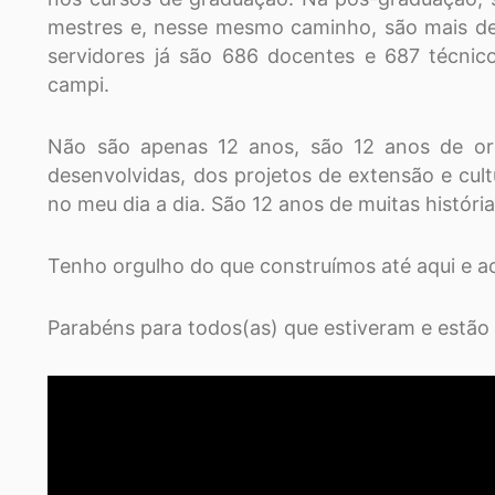
mestres e, nesse mesmo caminho, são mais de
servidores já são 686 docentes e 687 técnico
campi.
Não são apenas 12 anos, são 12 anos de org
desenvolvidas, dos projetos de extensão e cul
no meu dia a dia. São 12 anos de muitas históri
Tenho orgulho do que construímos até aqui e ac
Parabéns para todos(as) que estiveram e estão