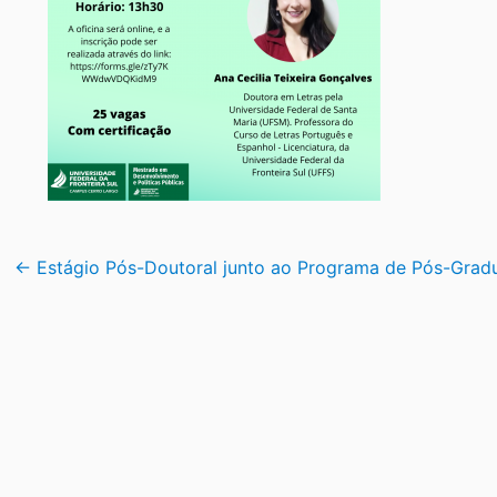
Navegação
←
Estágio Pós-Doutoral junto ao Programa de Pós-Gradu
de
Post