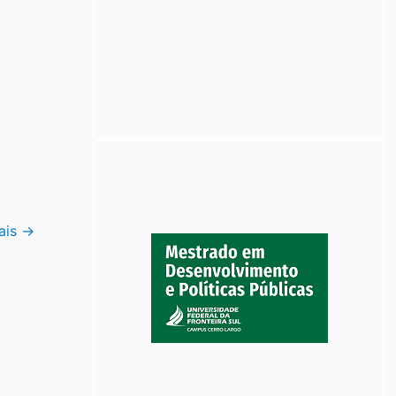
ais
→