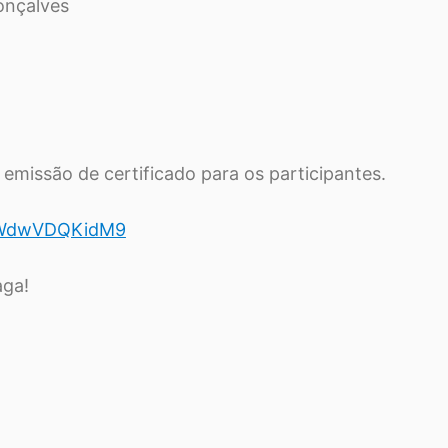
Gonçalves
emissão de certificado para os participantes.
KWWdwVDQKidM9
aga!