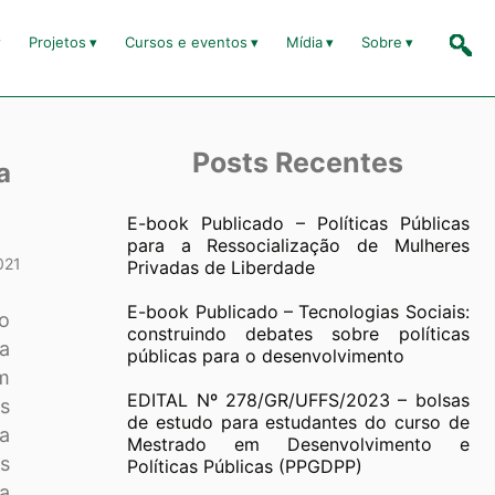
Projetos
Cursos e eventos
Mídia
Sobre
Posts Recentes
a
E-book Publicado – Políticas Públicas
para a Ressocialização de Mulheres
021
Privadas de Liberdade
E-book Publicado – Tecnologias Sociais:
o
construindo debates sobre políticas
ta
públicas para o desenvolvimento
m
EDITAL Nº 278/GR/UFFS/2023 – bolsas
as
de estudo para estudantes do curso de
ca
Mestrado em Desenvolvimento e
as
Políticas Públicas (PPGDPP)
a