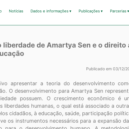
io
Notícias
Dados e informações
Publicações
Parcerias
liberdade de Amartya Sen e o direito 
ucação
Publicado em 03/12/2
ivo apresentar a teoria do desenvolvimento com
ção. O desenvolvimento para Amartya Sen represen
ciedade possuem. O crescimento econômico é u
 liberdades humanas, o qual está associado a outr
los cidadãos, à educação, saúde, participação políti
ve os instrumentos necessários para a expansão d
ndo para o desenvolvimento humano. A metodologi