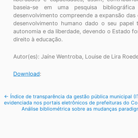
baseia-se em uma pesquisa bibliográfic
desenvolvimento compreende a expansão das c
desenvolvimento humano dado o seu papel t
autonomia e da liberdade, devendo o Estado for
direito à educação.
Autor(es): Jaíne Wentroba, Louise de Lira Roed
Download
:
Navegação
←
Índice de transparência da gestão pública municipal (
evidenciada nos portais eletrônicos de prefeituras do C
de
Análise bibliométrica sobre as mudanças parad
Post