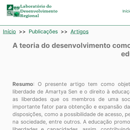
Laboratório
Iníc
de
Início
>>
Publicações
>>
Artigos
Desenvolvimento
A teoria do desenvolvimento como 
Regional
ed
Resumo
: O presente artigo tem como objet
liberdade de Amartya Sen e o direito à educa
as liberdades que os membros de uma so
importante fator para obtenção e expansão das
disposições, como a possibilidade de acesso, pe
na sociedade, entre outros. A educação promo
liberdades e capacidades, assim, contribui