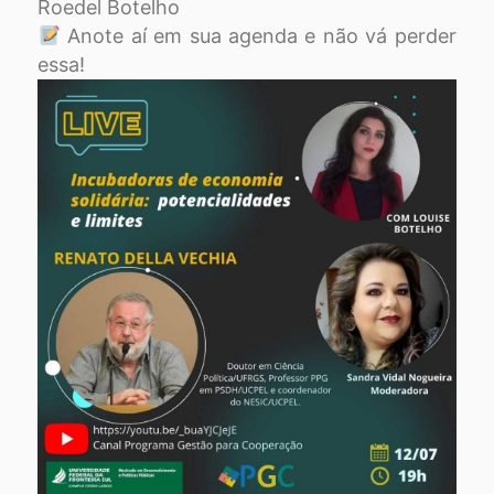
Roedel Botelho
Anote aí em sua agenda e não vá perder
essa!