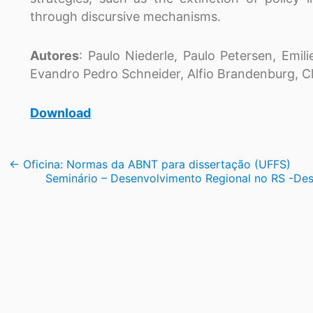
through discursive mechanisms.
Autores
: Paulo Niederle, Paulo Petersen, Emili
Evandro Pedro Schneider, Alfio Brandenburg, Cl
Download
Navegação
←
Oficina: Normas da ABNT para dissertação (UFFS)
Seminário – Desenvolvimento Regional no RS -Des
de
Post