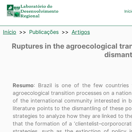
Laboratório
Iníc
de
Início
>>
Publicações
>>
Artigos
Desenvolvimento
Ruptures in the agroecological tran
Regional
dismantl
Resumo
: Brazil is one of the few countries
agroecological transition processes on a nation
of the international community interested in 
literature points to the dismantling of these pol
strategies to analyze how they are linked to th
that the formation of a ‘clientelist–corporocrat
strategies, such as the extinction of policy 