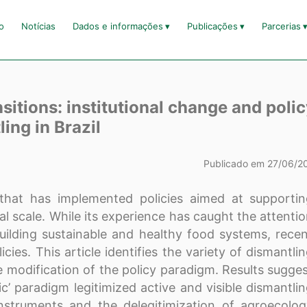
io
Notícias
Dados e informações
Publicações
Parcerias
sitions: institutional change and poli
ing in Brazil
Publicado em 27/06/2
 that has implemented policies aimed at supporti
al scale. While its experience has caught the attenti
building sustainable and healthy food systems, rece
icies. This article identifies the variety of dismantli
e modification of the policy paradigm. Results sugge
ic’ paradigm legitimized active and visible dismantli
instruments and the delegitimization of agroecolo