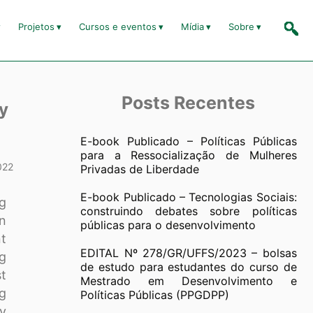
Projetos
Cursos e eventos
Mídia
Sobre
Posts Recentes
cy
E-book Publicado – Políticas Públicas
para a Ressocialização de Mulheres
022
Privadas de Liberdade
E-book Publicado – Tecnologias Sociais:
ng
construindo debates sobre políticas
on
públicas para o desenvolvimento
nt
EDITAL Nº 278/GR/UFFS/2023 – bolsas
ng
de estudo para estudantes do curso de
st
Mestrado em Desenvolvimento e
ng
Políticas Públicas (PPGDPP)
gy