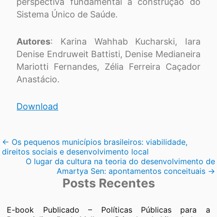
perspectiva fundamental a construção do
Sistema Único de Saúde.
Autores
: Karina Wahhab Kucharski, Iara
Denise Endruweit Battisti, Denise Medianeira
Mariotti Fernandes, Zélia Ferreira Caçador
Anastácio.
Download
Navegação
←
Os pequenos municípios brasileiros: viabilidade,
direitos sociais e desenvolvimento local
de
O lugar da cultura na teoria do desenvolvimento de
Amartya Sen: apontamentos conceituais
→
Post
Posts Recentes
E-book Publicado – Políticas Públicas para a