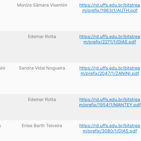
Monize Sâmara Visentini
https://rd.uffs.edu.br/bitstrea
m/prefix/1963/1/AUTH.pdf
Edemar Rotta
https://rd.uffs.edu.br/bitstrea
m/prefix/2271/1/DIAS.pdf
ini
Sandra Vidal Nogueira
https://rd.uffs.edu.br/bitstrea
m/prefix/2047/1/ZANINI.pdf
Edemar Rotta
https://rd.uffs.edu.br/bitstrea
m/prefix/1954/1/MANTEY.pdf
s
Enise Barth Teixeira
https://rd.uffs.edu.br/bitstrea
m/prefix/3080/1/DIAS.pdf