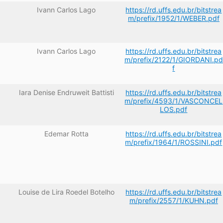
Ivann Carlos Lago
https://rd.uffs.edu.br/bitstrea
m/prefix/1952/1/WEBER.pdf
Ivann Carlos Lago
https://rd.uffs.edu.br/bitstrea
m/prefix/2122/1/GIORDANI.pd
f
Iara Denise Endruweit Battisti
https://rd.uffs.edu.br/bitstrea
m/prefix/4593/1/VASCONCEL
LOS.pdf
Edemar Rotta
https://rd.uffs.edu.br/bitstrea
m/prefix/1964/1/ROSSINI.pdf
Louise de Lira Roedel Botelho
https://rd.uffs.edu.br/bitstrea
m/prefix/2557/1/KUHN.pdf