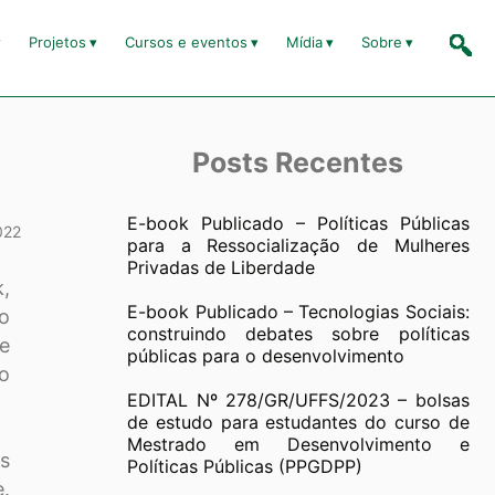
Projetos
Cursos e eventos
Mídia
Sobre
Posts Recentes
E-book Publicado – Políticas Públicas
022
para a Ressocialização de Mulheres
Privadas de Liberdade
k,
E-book Publicado – Tecnologias Sociais:
co
construindo debates sobre políticas
de
públicas para o desenvolvimento
o
EDITAL Nº 278/GR/UFFS/2023 – bolsas
de estudo para estudantes do curso de
Mestrado em Desenvolvimento e
s
Políticas Públicas (PPGDPP)
e.